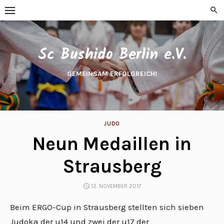
Skip
to
content
Sc Bushido Berlin e.V.
GEMEINSAM ERFOLGREICH!
JUDO
Neun Medaillen in
Strausberg
POSTED
12. NOVEMBER 2017
ON
Beim ERGO-Cup in Strausberg stellten sich sieben
Judoka der u14 und zwei der u17 der