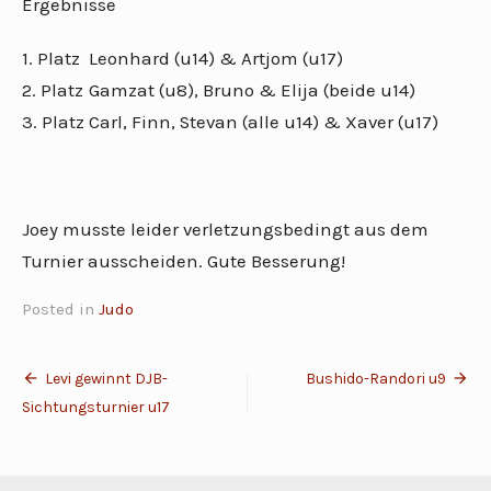
Ergebnisse
1. Platz
Leonhard (u14) & Artjom (u17)
2. Platz
Gamzat (u8), Bruno & Elija (beide u14)
3. Platz
Carl, Finn, Stevan (alle u14) & Xaver (u17)
Joey musste leider verletzungsbedingt aus dem
Turnier ausscheiden. Gute Besserung!
Posted in
Judo
Beitragsnavigation
Levi gewinnt DJB-
Bushido-Randori u9
Sichtungsturnier u17