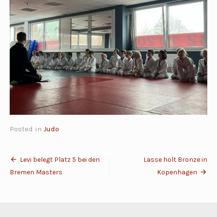
Posted in
Judo
Beitragsnavigation
Levi belegt Platz 5 bei den
Lasse holt Bronze in
Bremen Masters
Kopenhagen