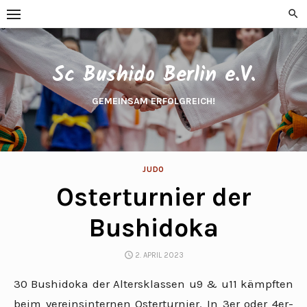
Skip
to
content
Sc Bushido Berlin e.V.
GEMEINSAM ERFOLGREICH!
JUDO
Osterturnier der
Bushidoka
POSTED
2. APRIL 2023
ON
30 Bushidoka der Altersklassen u9 & u11 kämpften
beim vereinsinternen Osterturnier. In 3er oder 4er-